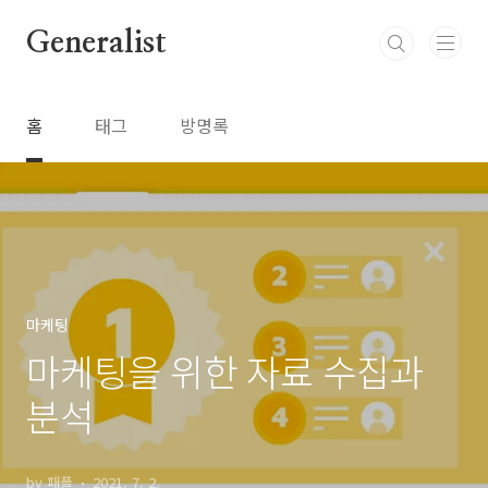
본문 바로가기
Generalist
홈
태그
방명록
마케팅
마케팅을 위한 자료 수집과
분석
by 패플
2021. 7. 2.