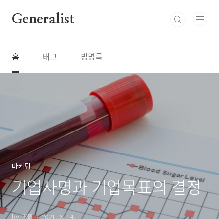
본문 바로가기
Generalist
홈
태그
방명록
마케팅
기업사명과 기업목표의 결정
by 패플
2021. 6. 14.